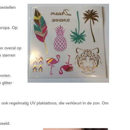
estellen
Europa. Op
oo overal op
e sterren
oorten.
glitter
ook regelmatig UV plaktattoos, die verkleurt in de zon. Om
beeld.