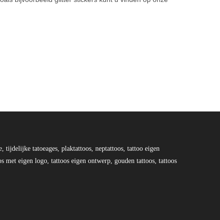
e, tijdelijke tatoeages, plaktattoos, neptattoos, tattoo eigen
os met eigen logo, tattoos eigen ontwerp, gouden tattoos, tattoos