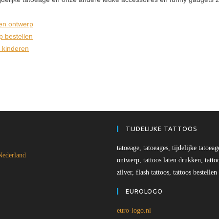
gen ontwerp
p bestellen
 kinderen
TIJDELIJKE TATTOOS
tatoeage, tatoeages, tijdelijke tatoeag
ederland
ontwerp, tattoos laten drukken, tatto
zilver, flash tattoos, tattoos bestellen
EUROLOGO
euro-logo.nl