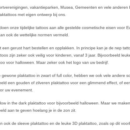
rtverenigingen, vakantieparken, Musea, Gemeenten en vele anderen b
aktattoos met eigen ontwerp bij ons.
doen onze tijdelijke tattoos aan alle gestelde cosmetische eisen voor 
taan ook de wettelijke normen vermeld.
et een gerust hart bestellen en opplakken. In principe kan je de nep tatt
toos zijn zeker ook veilig voor kinderen, vanaf 3 jaar. Bijvoorbeeld leuk
ttoo voor halloween. Maar zeker ook het logo van uw bedrijf.
 gewone plaktattoo in zwart of full color, hebben we ook vele andere s
eeld een gouden of zilveren plaktattoo voor een glimmend effect, of een 
oor uw evenement.
low in the dark plaktattoo voor bijvoorbeeld halloween. Maar we maken 
eeld aan te geven hoelang je in de zon zit.
jn ook de sleeve plaktattoo en de leuke 3D plaktattoo, zoals op dit voor