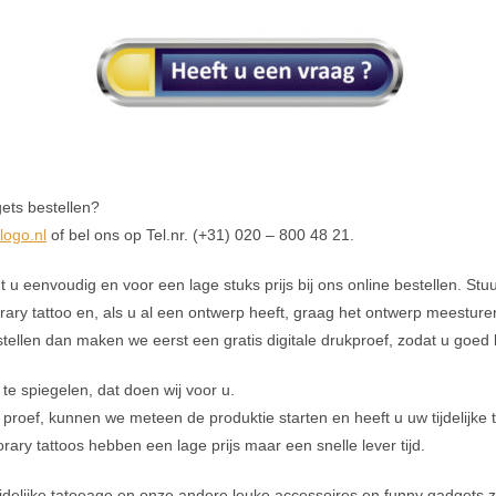
gets bestellen?
logo.nl
of bel ons op Tel.nr. (+31) 020 – 800 48 21.
unt u eenvoudig en voor een lage stuks prijs bij ons online bestellen. S
ry tattoo en, als u al een ontwerp heeft, graag het ontwerp meesturen. 
estellen dan maken we eerst een gratis digitale drukproef, zodat u goed 
 te spiegelen, dat doen wij voor u.
roef, kunnen we meteen de produktie starten en heeft u uw tijdelijke 
porary tattoos hebben een lage prijs maar een snelle lever tijd.
ijdelijke tatoeage en onze andere leuke accessoires en funny gadgets zo