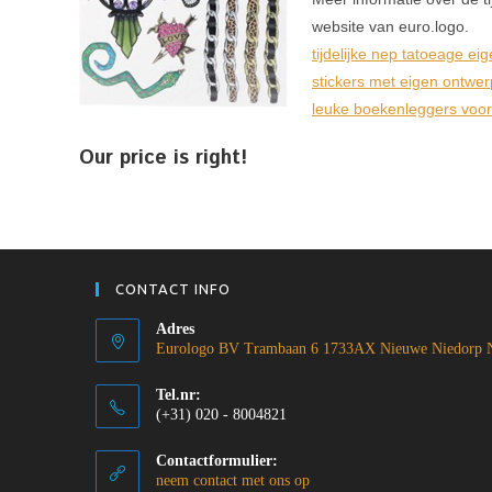
website van euro.logo.
tijdelijke nep tatoeage ei
stickers met eigen ontwer
leuke boekenleggers voor
Our price is right!
CONTACT INFO
Adres
Eurologo BV Trambaan 6 1733AX Nieuwe Niedorp N
Tel.nr:
(+31) 020 - 8004821
Contactformulier:
neem contact met ons op