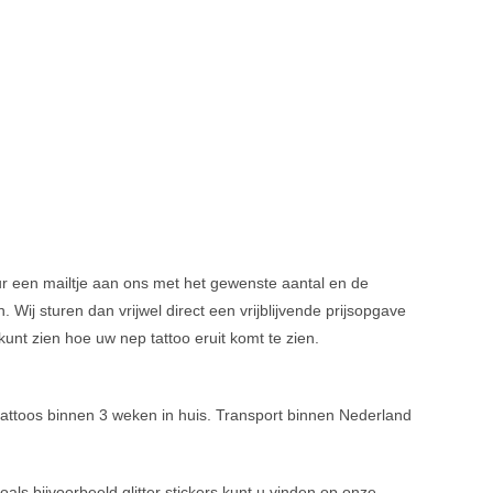
tuur een mailtje aan ons met het gewenste aantal en de
Wij sturen dan vrijwel direct een vrijblijvende prijsopgave
kunt zien hoe uw nep tattoo eruit komt te zien.
tattoos binnen 3 weken in huis. Transport binnen Nederland
als bijvoorbeeld glitter stickers kunt u vinden op onze